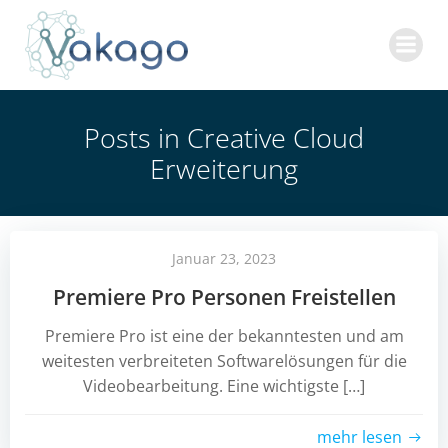
Zum
Inhalt
springen
Posts in Creative Cloud
Erweiterung
Januar 23, 2023
Premiere Pro Personen Freistellen
Premiere Pro ist eine der bekanntesten und am
weitesten verbreiteten Softwarelösungen für die
Videobearbeitung. Eine wichtigste […]
mehr lesen